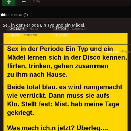
(+26)
Kommentar (0)
Se.. in der Periode Ein Typ und ein Mädel..
24218246
Haupt
377995
Warteraum
18983
Benutzer
[ 1 ] - ( 2.62 )
Cookies
-
Impressum
-
Priva