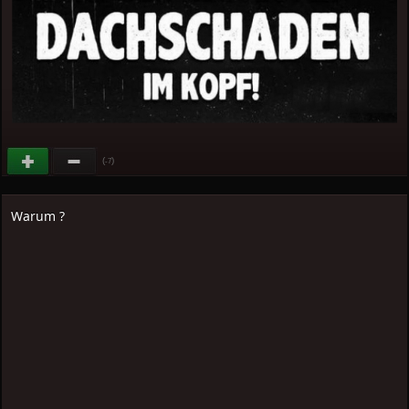
(
)
-7
Warum ?