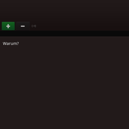
(
)
+9
Warum?