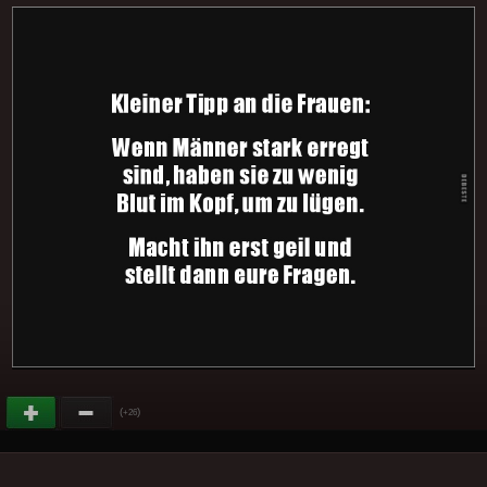
(
)
+26