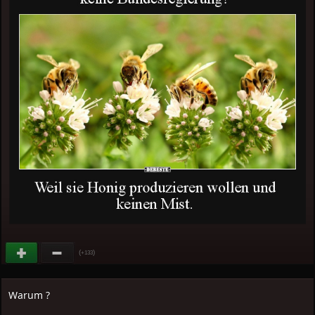
(
)
+133
Warum ?