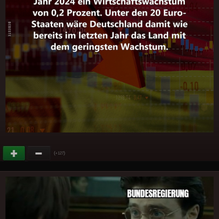
(
)
+127