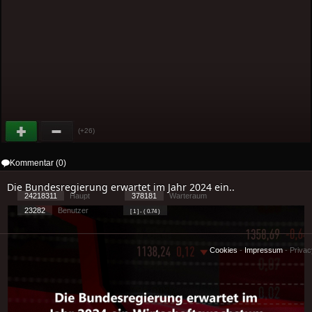
(+26)
Kommentar (0)
Die Bundesregierung erwartet im Jahr 2024 ein..
24218311
Haupt
378181
Warteraum
23282
Benutzer
[ 1 ] - ( 0.74 )
Cookies
-
Impressum
-
Priva