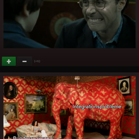
(
)
+61