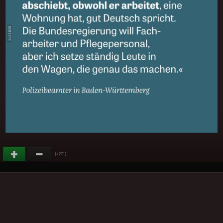
(
)
+271