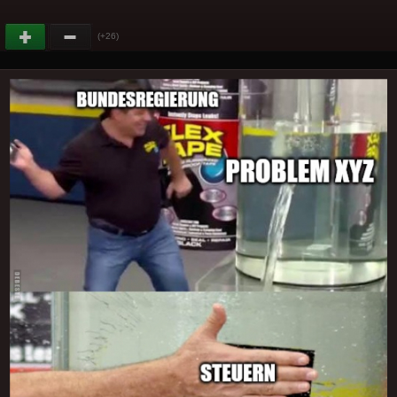
(+26)