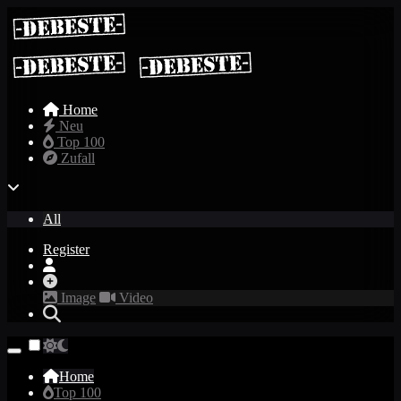
Home
Neu
Top 100
Zufall
All
Register
Image
Video
Home
Top 100