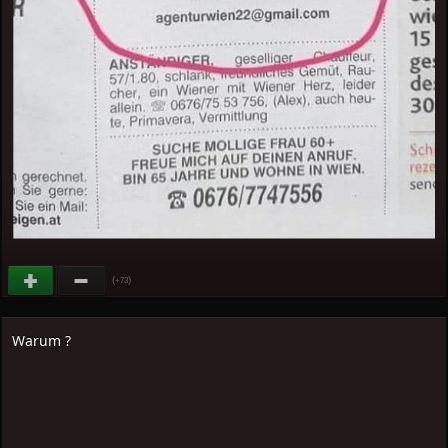
(
)
+73
Warum ?