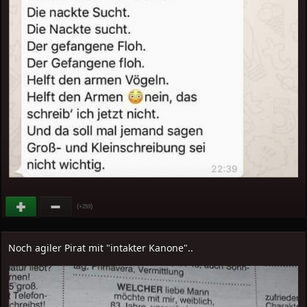
(
)
+259
Noch agiler Pirat mit "intakter Kanone"..