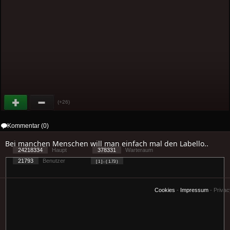
(+26)
Kommentar (0)
Bei manchen Menschen will man einfach mal den Labello..
24218334
Haupt
378331
Warteraum
21793
Benutzer
[ 1 ] - ( 1.73 )
Cookies
-
Impressum
-
Priva