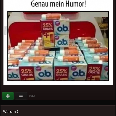
(
)
+110
Warum ?