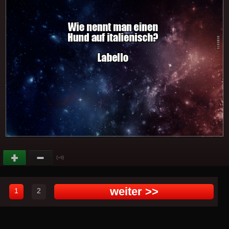
(
)
+9
weiter >>
1
2