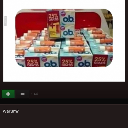
(
)
+108
Warum?