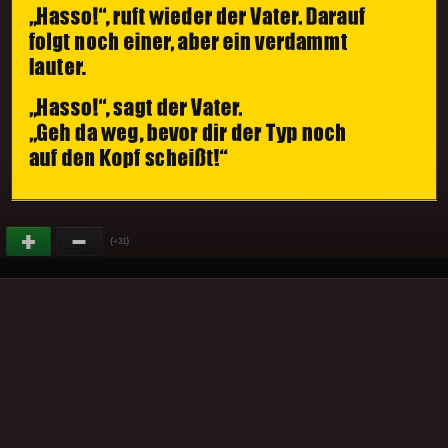
(
)
+31