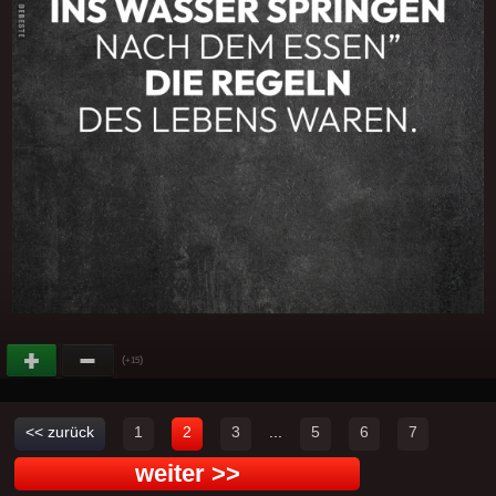
(
)
+15
<< zurück
1
2
3
...
5
6
7
weiter >>