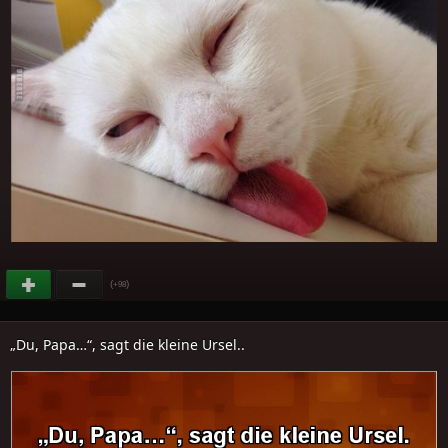
(
)
+98
„Du, Papa…“, sagt die kleine Ursel..