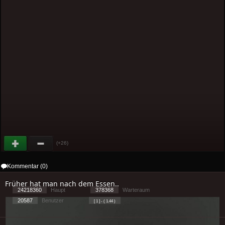
(+26)
Kommentar (0)
Früher hat man nach dem Essen..
24218360
Haupt
378368
Warteraum
20587
Benutzer
[ 1 ] - ( 1.44 )