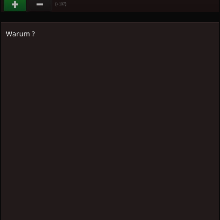
(
)
+107
Warum ?