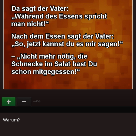
(
)
+104
Warum?