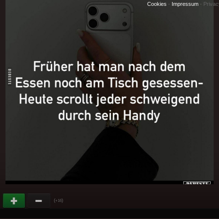
Cookies
-
Impressum
-
Priva
(
)
+16