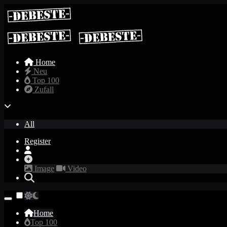
Home
Neu
Top 100
Zufall
All
Register
Image
Video
Home
Top 100