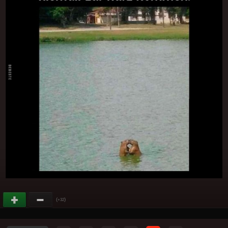
(
)
+32