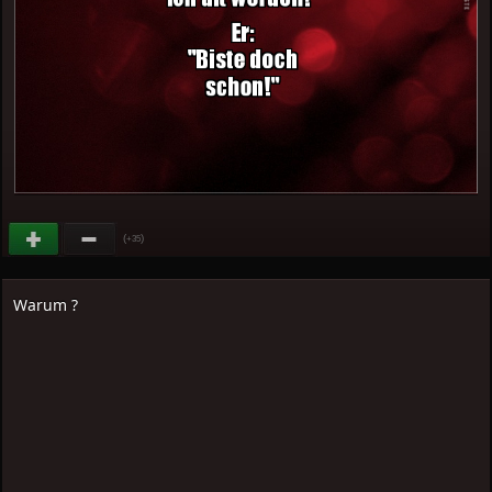
(
)
+35
Warum ?