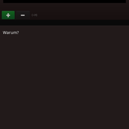
(
)
+29
Warum?