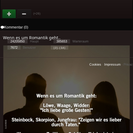
(+26)
Kommentar (0)
Wenn es um Romantik geht..
24205850
Haupt
385653
Warteraum
7672
Benutzer
[ 2 ] - ( 3.4 )
Cookies
-
Impressum
-
Priva