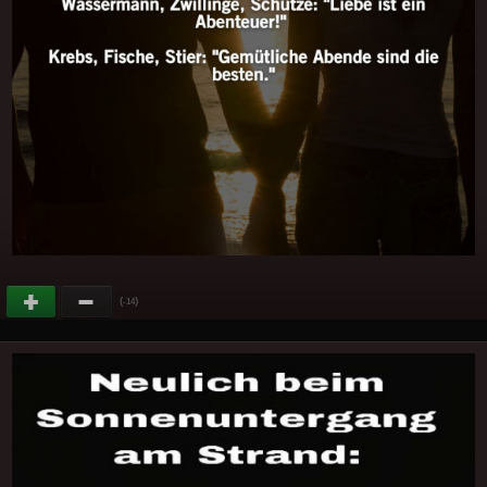
(
)
-14