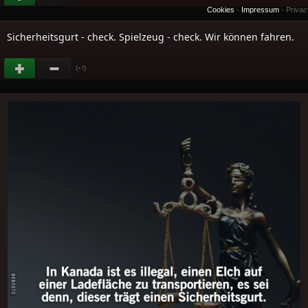
Cookies
-
Impressum
-
Priva
Sicherheitsgurt - check. Spielzeug - check. Wir können fahren.
(
)
+7