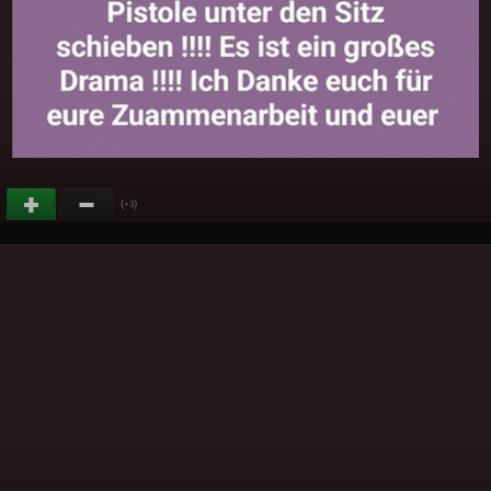
(
)
+3