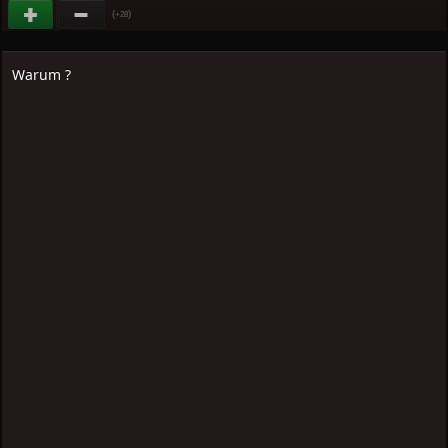
(
)
+28
Warum ?