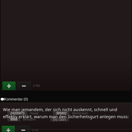
(+26)
Kommentar (0)
Wie man jemandem, der sich nicht auskennt, schnell und
24205873
Haupt
385802
Warteraum
effektiv erklärt, warum man den Sicherheitsgurt anlegen muss:
9068
Benutzer
[ 2 ] - ( 3.17 )
(
)
+13