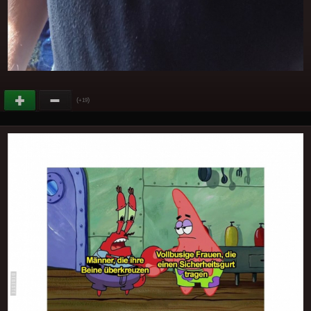
(
)
+19