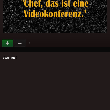
(
)
+8
Warum ?