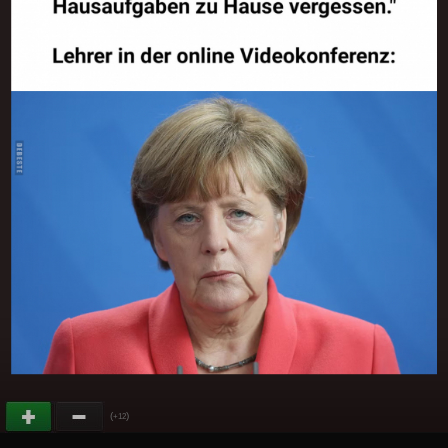
(
)
+12