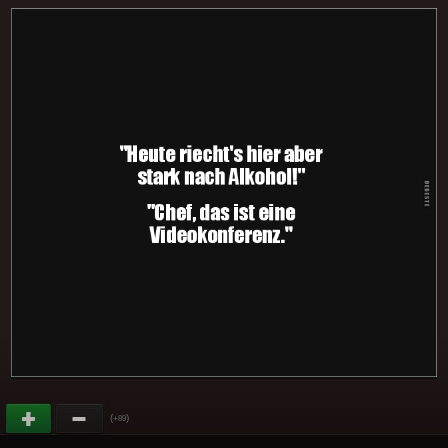
(
)
+89