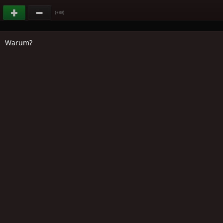
(
)
+89
Warum?