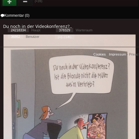
(+26)
Kommentar (0)
Du noch in der Videokonferenz?..
24218334
Haupt
378329
Warteraum
36862
Benutzer
[ 1 ] - ( 1.45 )
Cookies
-
Impressum
-
Priva