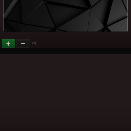
(
)
-1