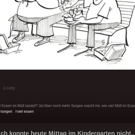
(
)
+140
el Essen im Müll landet? Ja! Aber noch mehr Sorgen macht mir, wie viel Müll im Ess
#
sorgen
#
viel essen
 Ich konnte heute Mittag im Kindergarten nicht..