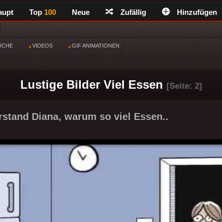
aupt
Top
100
Neue
Zufällig
Hinzufügen
ÜCHE
VIDEOS
GIF ANIMATIONEN
Lustige Bilder Viel Essen
[Seite: 2]
erstand Diana, warum so viel Essen..