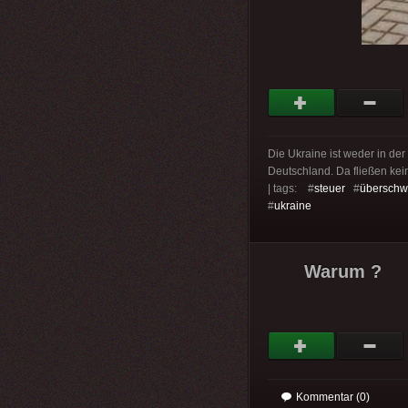
Die Ukraine ist weder in de
Deutschland. Da fließen kein
| tags: #
steuer
#
übersch
#
ukraine
Warum ?
Kommentar (0)