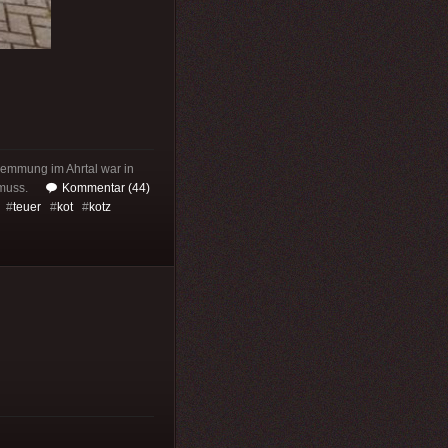
wemmung im Ahrtal war in
 muss.
Kommentar (44)
#
teuer
#
kot
#
kotz