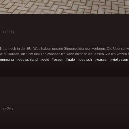
(
)
+301
r Nato noch in der EU. Was haben unsere Steuergelder dort verloren. Die Übersch
e Milliarden, oft nicht mal Trinkwasser. Ich kann nicht so viel essen wie ich kotzen
wemmung
#
deutschland
#
geld
#
essen
#
nato
#
deutsch
#
wasser
#
viel essen
(+26)