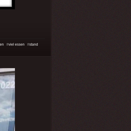
en
#
viel essen
#
stand