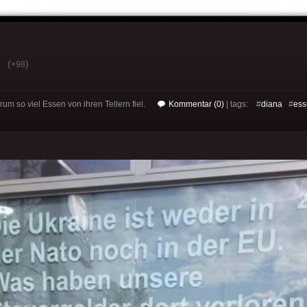
(
)
+98
rum so viel Essen von ihren Tellern fiel.
Kommentar (0)
| tags: #
diana
#
ess