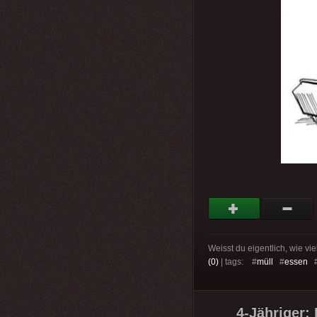
Weisst du eigentlich, wie vi
(0)
| tags: #
müll
#
essen
4-Jähriger: