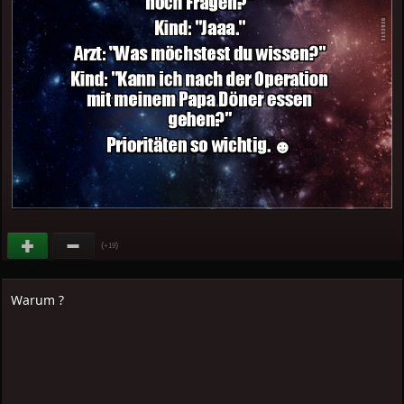
(
)
+19
Warum ?