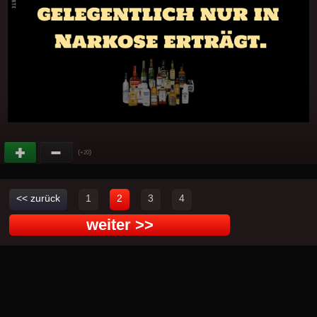
(
)
+20
<< zurück
1
2
3
4
weiter >>