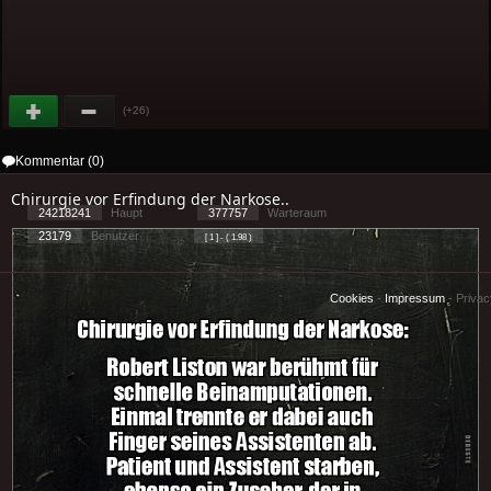
(+26)
Kommentar (0)
Chirurgie vor Erfindung der Narkose..
24218241
Haupt
377757
Warteraum
23179
Benutzer
[ 1 ] - ( 1.98 )
Cookies
-
Impressum
-
Priva