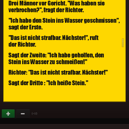
(
)
+12