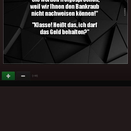
(
)
+99