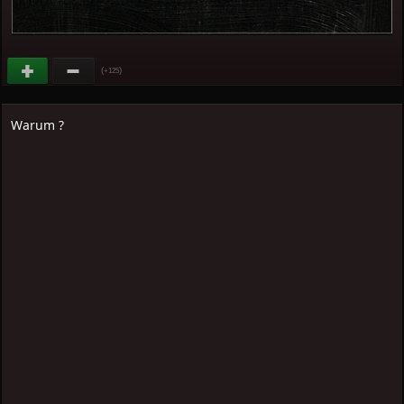
(
)
+125
Warum ?