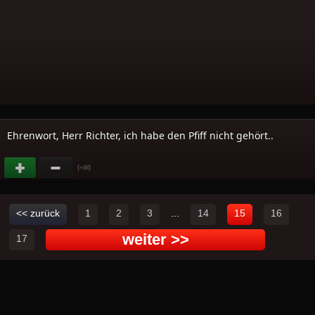
Ehrenwort, Herr Richter, ich habe den Pfiff nicht gehört..
(
)
+88
<< zurück
1
2
3
...
14
15
16
weiter >>
17