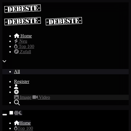
Home
Neu
Top 100
Zufall
All
Register
Image
Video
Home
Top 100