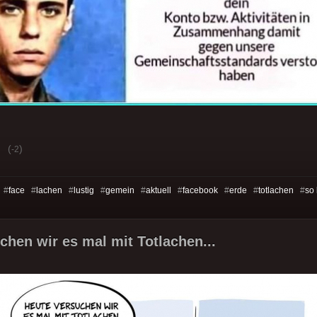
(
)
-2
 #
face
#
lachen
#
lustig
#
gemein
#
aktuell
#
facebook
#
erde
#
totlachen
#
so 
chen wir es mal mit Totlachen...