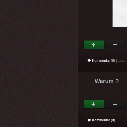
Kommentar (0)
| tags:
Warum ?
Kommentar (0)