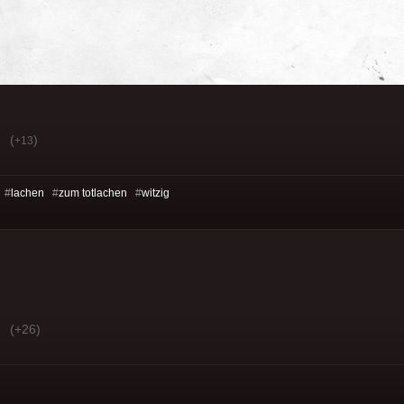
(
)
+13
 #
lachen
#
zum totlachen
#
witzig
(+26)