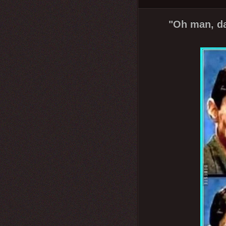
"Oh man, da