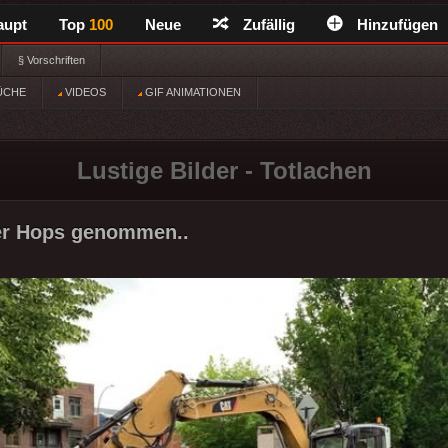
aupt
Top
100
Neue
Zufällig
Hinzufügen
§ Vorschriften
ÜCHE
VIDEOS
GIF ANIMATIONEN
Lustige Bilder - Totlachen
er Hops genommen..