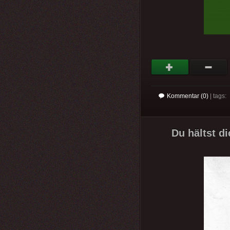
Kommentar (0)
| tags:
Du hältst di