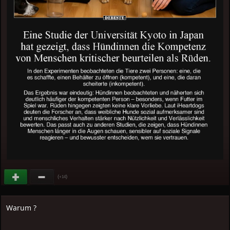
(
)
+14
Warum ?