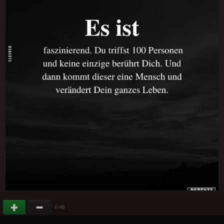
(
)
+10