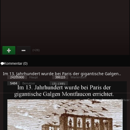
(+26)
Kommentar (0)
Im 13. Jahrhundert wurde bei Paris der gigantische Galgen..
24205900
Haupt
386115
Warteraum
5484
Benutzer
[ 2 ] - ( 3.02 )
Cookies
-
Impressum
-
Priva