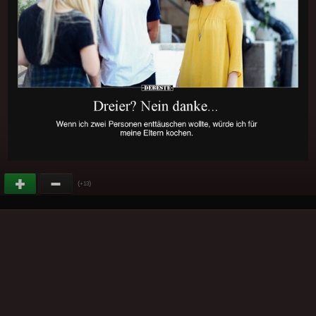
(
)
+13