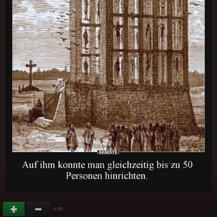
(
)
+26