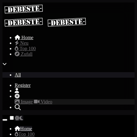
Home
Neu
Top 100
Zufall
All
Register
Image
Video
Home
Top 100