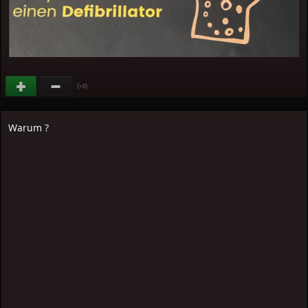
(
)
+6
Warum ?