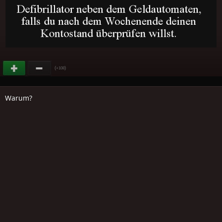
(
)
+108
Warum?