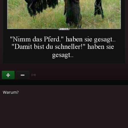
(
)
+9
Warum?