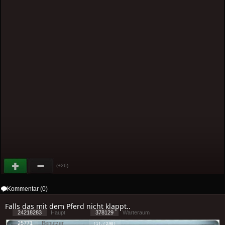
(+26)
Kommentar (0)
Falls das mit dem Pferd nicht klappt..
24218283
Haupt
378129
Warteraum
25771
Benutzer
[ 1 ] - ( 2.98 )