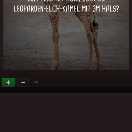
(
)
+10