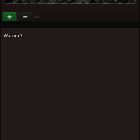
(
)
-6
Warum ?