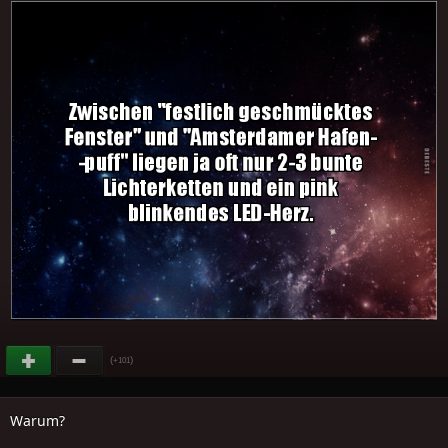
(
)
+101
Warum?