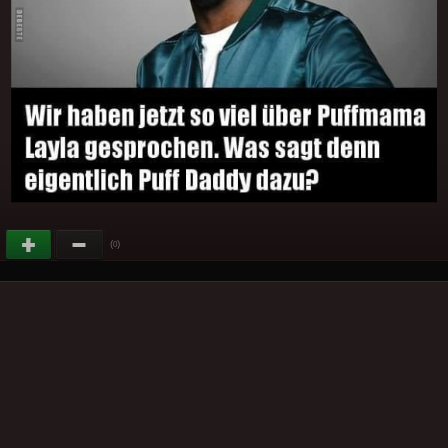
(
)
0