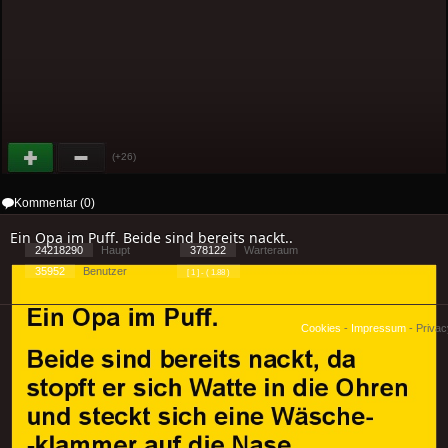
(+26)
Kommentar (0)
Ein Opa im Puff. Beide sind bereits nackt..
24218290
Haupt
378122
Warteraum
35952
Benutzer
[ 1 ] - ( 1.88 )
Cookies
-
Impressum
-
Priva