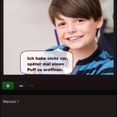
(
)
+3
Warum ?