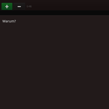
(
)
+24
Warum?