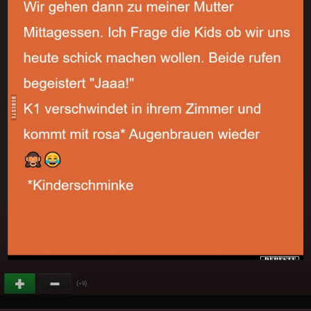
(
)
+9