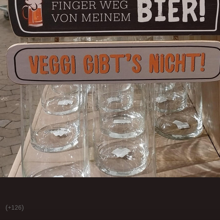
(
)
+126