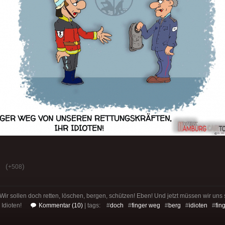
(
)
+508
ir sollen doch retten, löschen, bergen, schützen! Eben! Und jetzt müssen wir uns
 Idioten!
Kommentar (10)
| tags: #
doch
#
finger weg
#
berg
#
idioten
#
fin