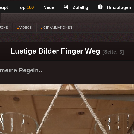
aupt
Top
100
Neue
Zufällig
Hinzufügen
ÜCHE
VIDEOS
GIF ANIMATIONEN
Lustige Bilder Finger Weg
[Seite: 3]
 meine Regeln..