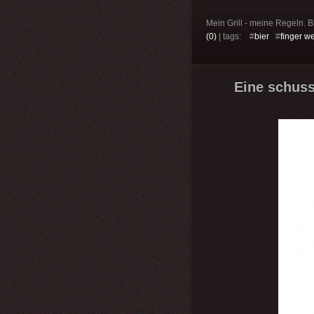
Mein Grill - meine Regeln. B
(0)
| tags: #
bier
#
finger w
Eine schuss