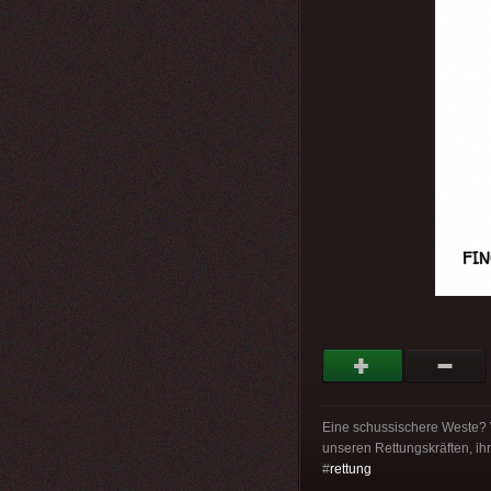
Eine schussischere Weste? W
unseren Rettungskräften, ihr
#
rettung