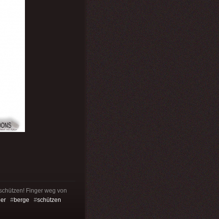
 schützen! Finger weg von
ger
#
berge
#
schützen