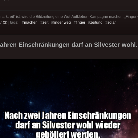
arktreif“ ist, wird die Bildzeitung eine Wut-Aufkleber- Kampagne machen: „Fing
 (3)
| tags: #
machen
#
zeit
#
finger weg
#
finger
#
zeitung
#
solar
ahren Einschränkungen darf an Silvester wohl.