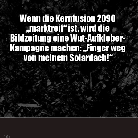
(
)
-6