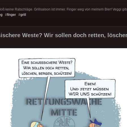
loß keine Ratschläge. Grillsaison ist immer. Finger weg von meinem Bier! Veggi gibt
eg
#
finger
#
grill
ischere Weste? Wir sollen doch retten, löschen