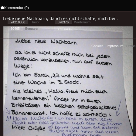
Kommentar (0)
Liebe neue Nachbarn, da ich es nicht schaffe, mich bei..
24218350
Haupt
378376
Warteraum
30465
Benutzer
[ 1 ] - ( 1.39 )
Cookies
-
Impressum
-
Priva