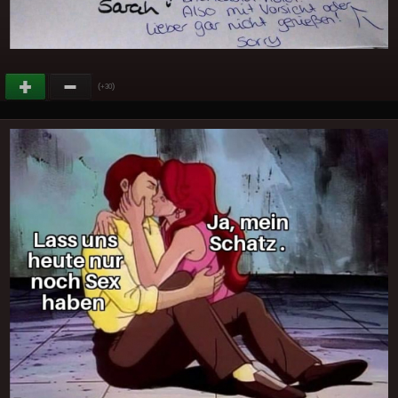
(
)
+30