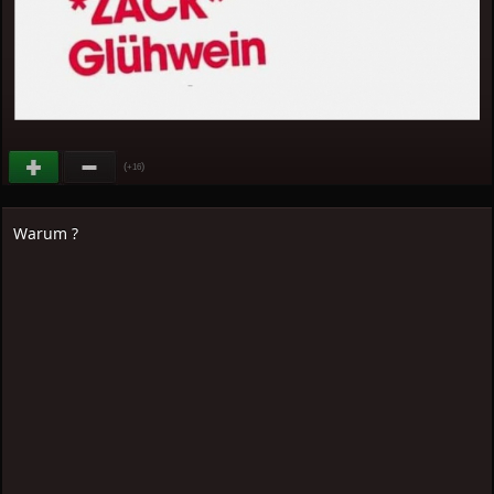
(
)
+16
Warum ?