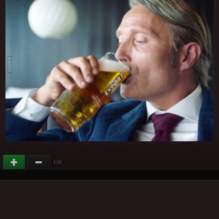
(
)
-11