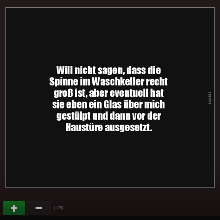
(
)
+28