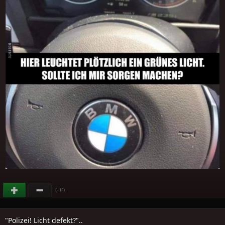
(
)
+13
"Polizei! Licht defekt?"..