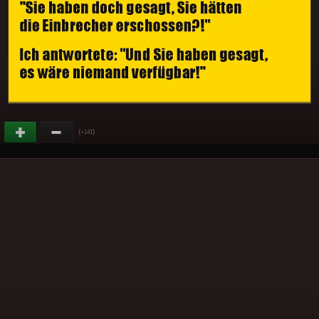
(
)
+141