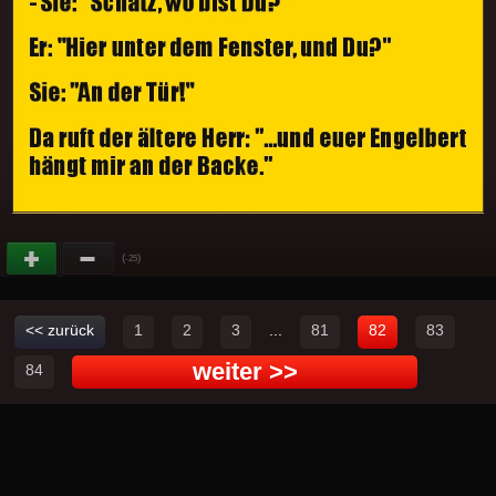
(
)
-25
<< zurück
1
2
3
...
81
82
83
weiter >>
84