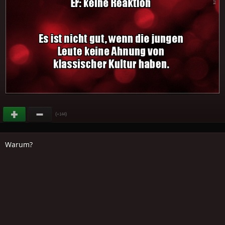
(
)
+144
Warum?