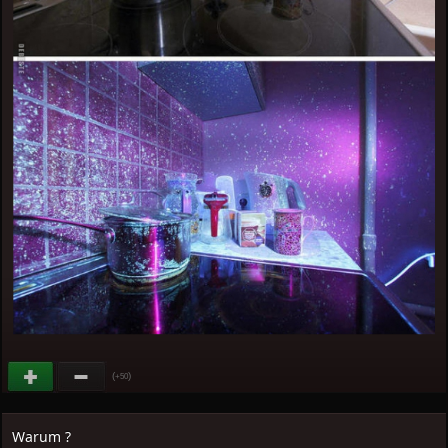
(
)
+50
Warum ?