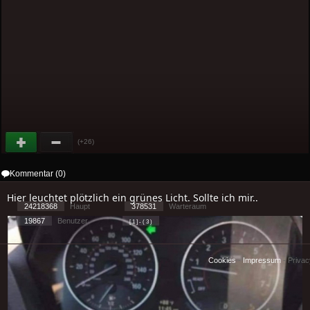
(+26)
Kommentar (0)
Hier leuchtet plötzlich ein grünes Licht. Sollte ich mir..
24218368
Haupt
378531
Warteraum
19867
Benutzer
[ 1 ] - ( 3 )
Cookies
-
Impressum
-
Priva