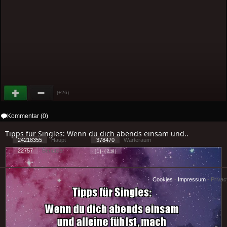
(+26)
Kommentar (0)
Tipps für Singles: Wenn du dich abends einsam und..
24218355
Haupt
378470
Warteraum
22757
Benutzer
[ 1 ] - ( 2.18 )
Cookies
-
Impressum
-
Priva