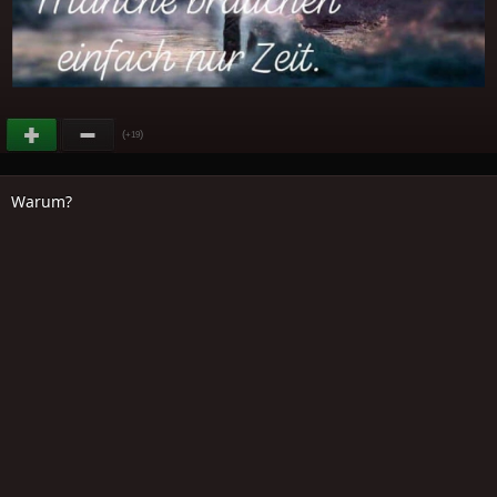
(
)
+19
Warum?