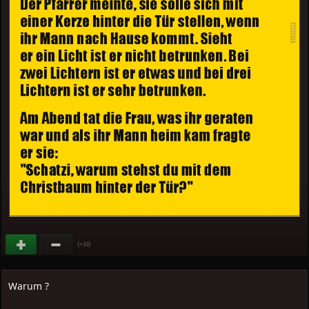
(
)
+10
Warum ?