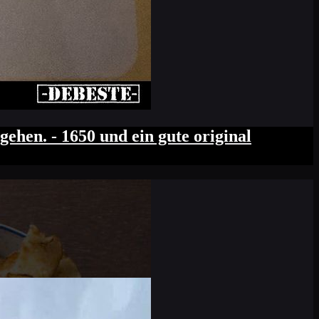
gehen. - 1650 und ein gute original