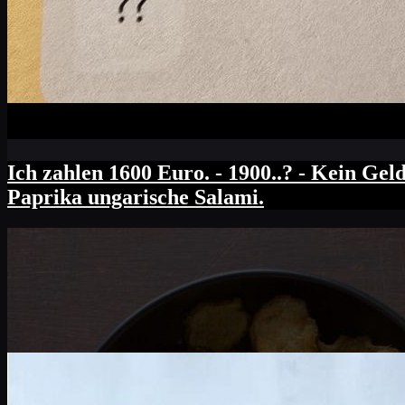
Ich zahlen 1600 Euro. - 1900..? - Kein Gel
Paprika ungarische Salami.