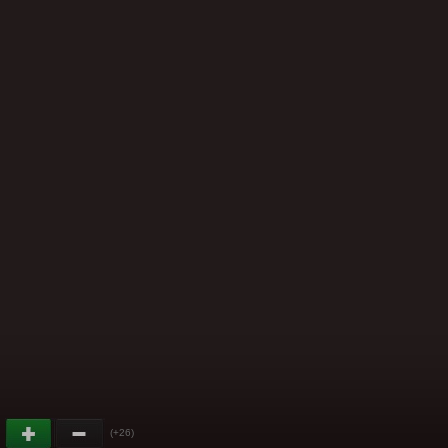
(+26)