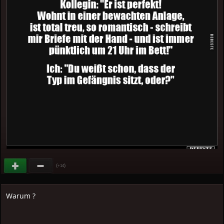
(
)
+14
Warum ?