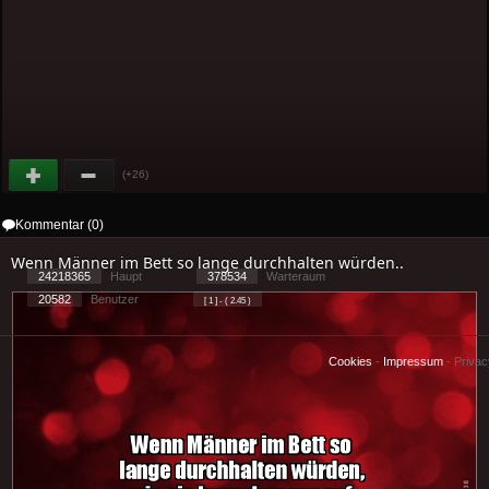
(+26)
Kommentar (0)
Wenn Männer im Bett so lange durchhalten würden..
24218365
Haupt
378534
Warteraum
20582
Benutzer
[ 1 ] - ( 2.45 )
Cookies
-
Impressum
-
Priva