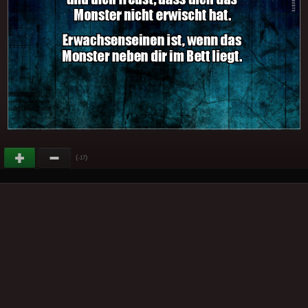
(
)
-17