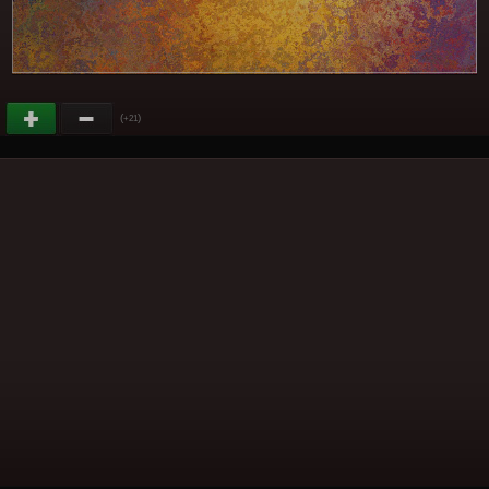
(
)
+21