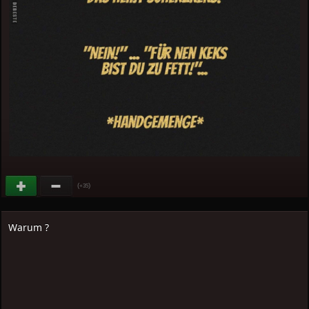
(
)
+35
Warum ?