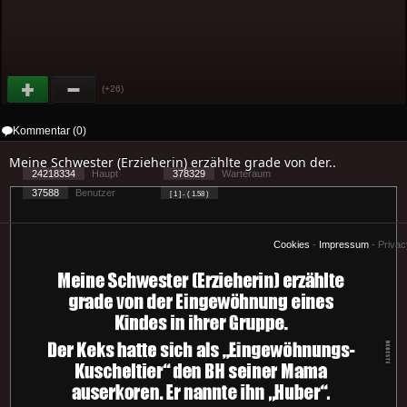
(+26)
Kommentar (0)
Meine Schwester (Erzieherin) erzählte grade von der..
24218334
Haupt
378329
Warteraum
37588
Benutzer
[ 1 ] - ( 1.58 )
Cookies
-
Impressum
-
Priva