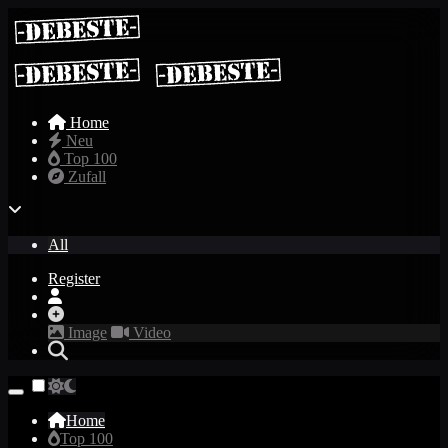
Home
Neu
Top 100
Zufall
All
Register
Image
Video
Home
Top 100