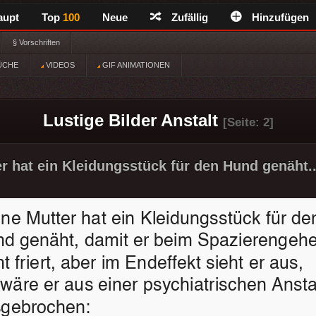
aupt
Top
100
Neue
Zufällig
Hinzufügen
§ Vorschriften
ÜCHE
VIDEOS
GIF ANIMATIONEN
Lustige Bilder Anstalt
[Seite: 2]
r hat ein Kleidungsstück für den Hund genäht.