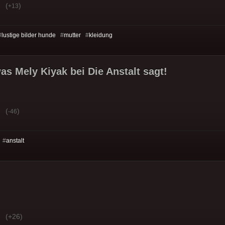
(
)
+13
#
lustige bilder hunde
#
mutter
#
kleidung
was Mely Kiyak bei Die Anstalt sagt!
(
)
-46
 #
anstalt
(+26)