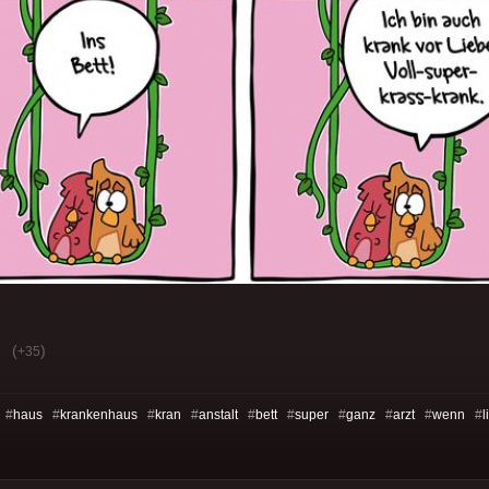
(
)
+35
 #
haus
#
krankenhaus
#
kran
#
anstalt
#
bett
#
super
#
ganz
#
arzt
#
wenn
#
l