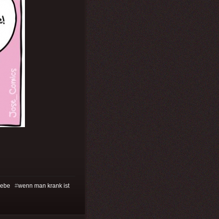
iebe
#
wenn man krank ist