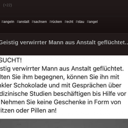
(
)
+22
 #
angeln
#
anstalt
#
sachsen
#
rücken
#
echt
#
stau
#
angel
istig verwirrter Mann aus Anstalt geflüchtet..