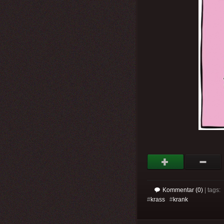
Kommentar (0)
| tags:
#
krass
#
krank