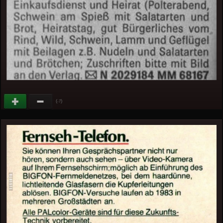
(
)
-7