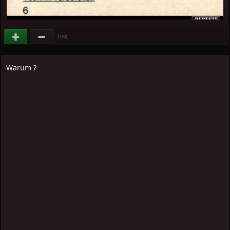
(
)
+24
Warum ?