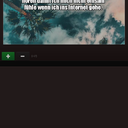
(
)
+17