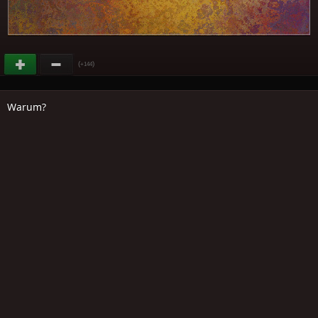
(
)
+144
Warum?