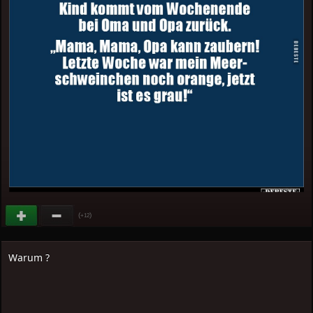
(
)
+12
Warum ?