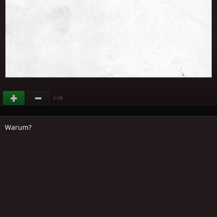
(
)
+14
Warum?