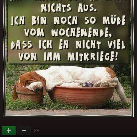
(
)
+10