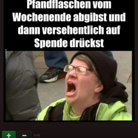
(
)
+21