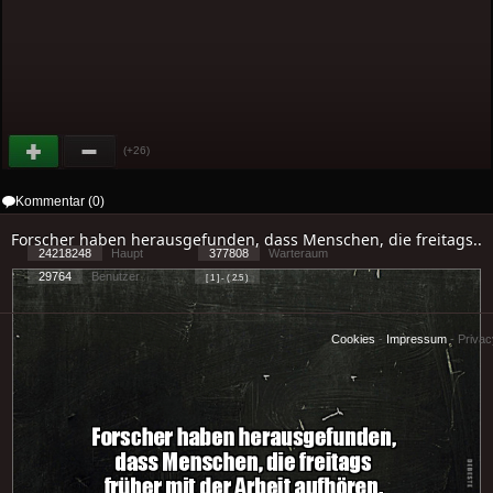
(+26)
Kommentar (0)
Forscher haben herausgefunden, dass Menschen, die freitags..
24218248
Haupt
377808
Warteraum
29764
Benutzer
[ 1 ] - ( 2.5 )
Cookies
-
Impressum
-
Priva