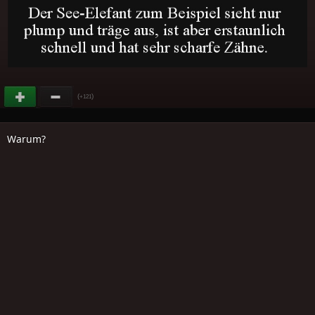
(
)
+121
Warum?