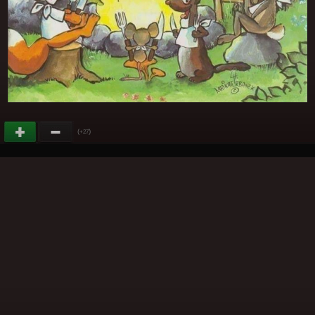
(
)
+27