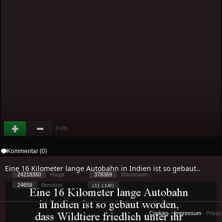
(+26)
Kommentar (0)
Eine 16 Kilometer lange Autobahn in Indien ist so gebaut..
24218360
Haupt
378369
Warteraum
24659
Benutzer
[ 1 ] - ( 1.42 )
Cookies
-
Impressum
-
Priva