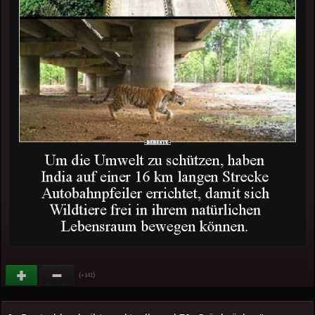
(
)
+141