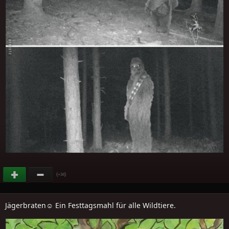
(
)
+34
Jägerbraten☺ Ein Festtagsmahl für alle Wildtiere.