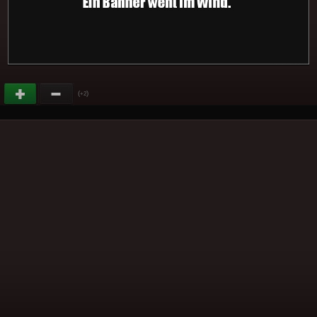
(
)
+2