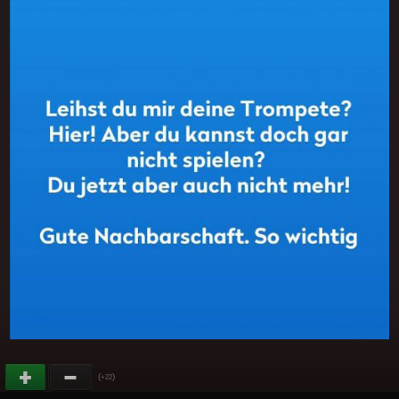
(
)
+22