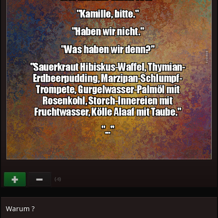
(
)
-6
Warum ?