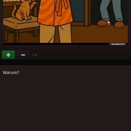
(
)
-10
Warum?