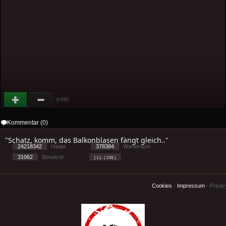
(+26)
Kommentar (0)
"Schatz, komm, das Balkonblasen fängt gleich.."
24218342
Haupt
378384
Warteraum
31062
Benutzer
[ 1 ] - ( 2.61 )
Cookies
-
Impressum
-
Priva