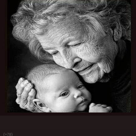
(
)
+78