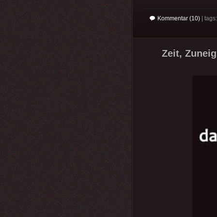
Kommentar (10)
| tags:
Zeit, Zuneig