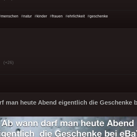
#
menschen
#
natur
#
kinder
#
frauen
#
ehrlichkeit
#
geschenke
(+26)
f man heute Abend eigentlich die Geschenke b