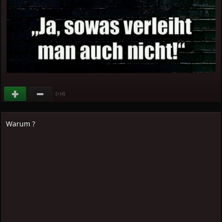
(
)
+14
Warum ?