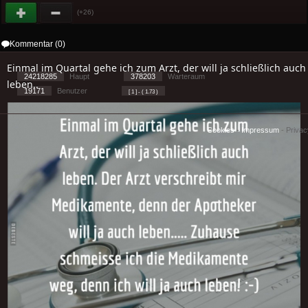
(+26)
Kommentar (0)
Einmal im Quartal gehe ich zum Arzt, der will ja schließlich auch
24218285
Haupt
378203
Warteraum
leben..
19171
Benutzer
[ 1 ] - ( 1.73 )
Cookies
-
Impressum
-
Priva