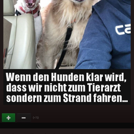
(
)
+71