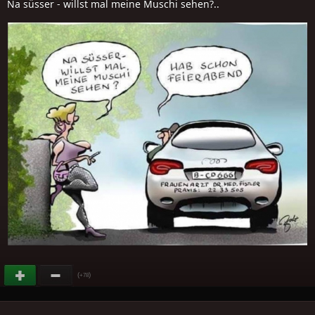
Na süsser - willst mal meine Muschi sehen?..
(
)
+78