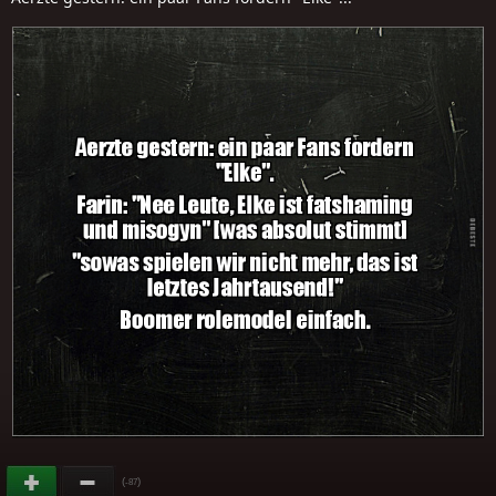
(
)
-87