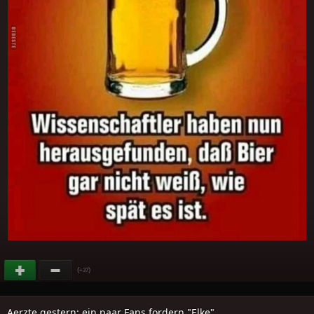
(
)
+37
Aerzte gestern: ein paar Fans fordern "Elke"...