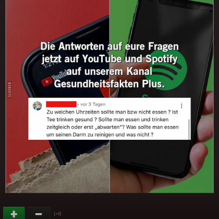
(
)
+8