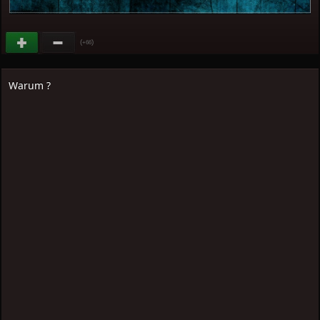
(
)
+66
Warum ?