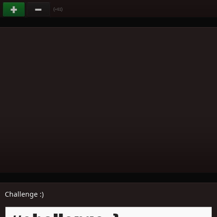
(
)
+61
Challenge :)