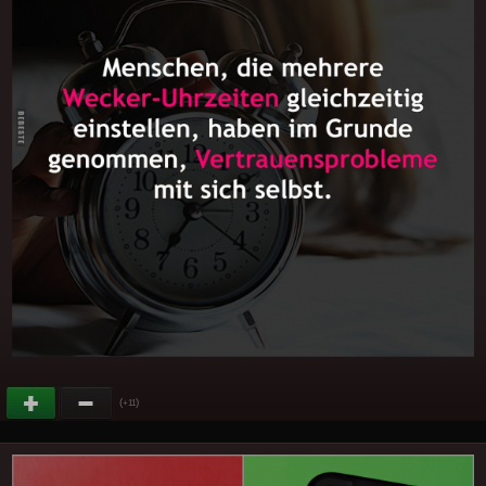
(
)
+11