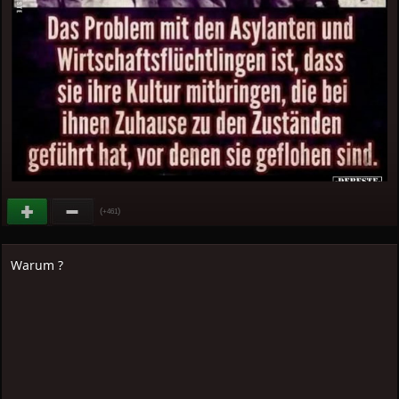
(
)
+461
Warum ?