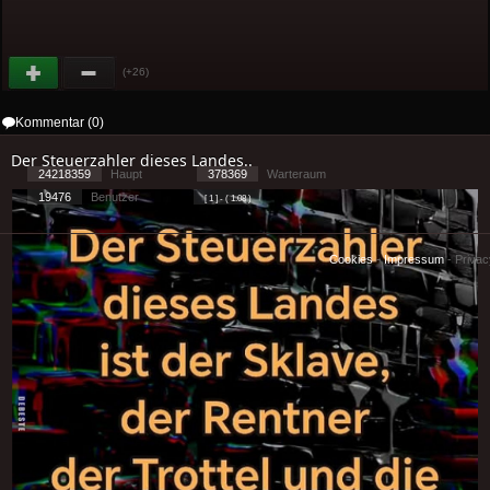
(+26)
Kommentar (0)
Der Steuerzahler dieses Landes..
24218359
Haupt
378369
Warteraum
19476
Benutzer
[ 1 ] - ( 1.08 )
Cookies
-
Impressum
-
Priva