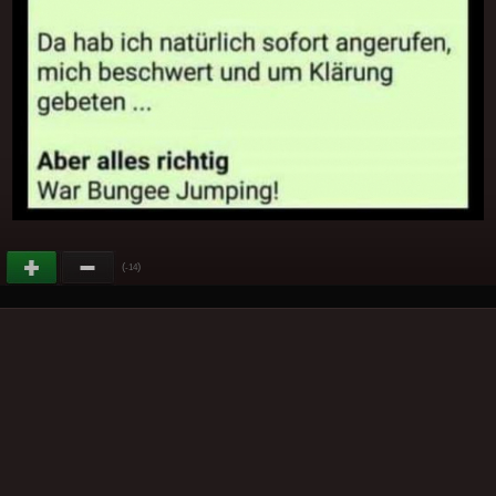
(
)
-14