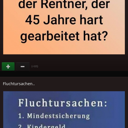
(
)
+525
Fluchtursachen..