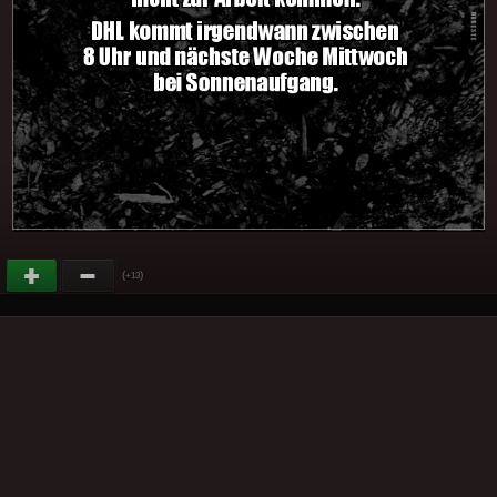
(
)
+13