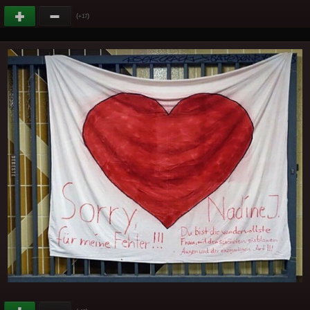
(
)
+17