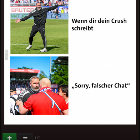
(
)
-12