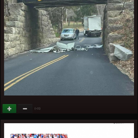
(
)
+21