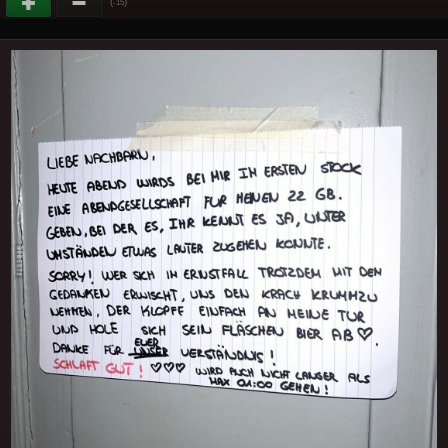
(
)
-15