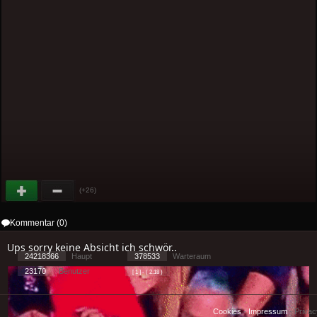
(+26)
Kommentar (0)
Ups sorry keine Absicht ich schwör..
24218366
Haupt
378533
Warteraum
23170
Benutzer
[ 1 ] - ( 2.18 )
Cookies
-
Impressum
-
Priva