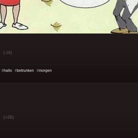
(
)
-28
 #
hallo
#
betrunken
#
morgen
(+26)