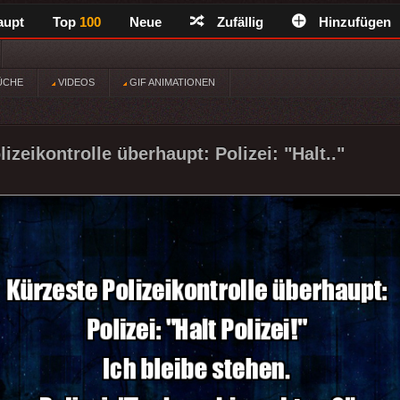
aupt
Top
100
Neue
Zufällig
Hinzufügen
ÜCHE
VIDEOS
GIF ANIMATIONEN
izeikontrolle überhaupt: Polizei: "Halt.."