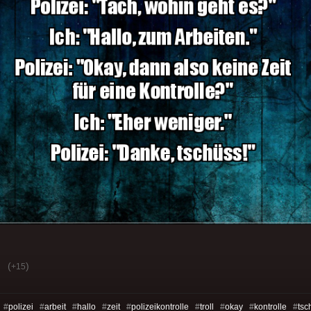
(
)
+15
 #
polizei
#
arbeit
#
hallo
#
zeit
#
polizeikontrolle
#
troll
#
okay
#
kontrolle
#
tsc