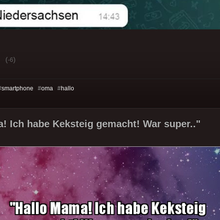
(
)
-6
#
smartphone
#
oma
#
hallo
! Ich habe Keksteig gemacht! War super.."