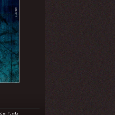
hüss
#
danke