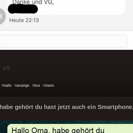
(
)
-7
 #
hallo
#
anzeige
#
box
#
mario
habe gehört du hast jetzt auch ein Smartphone.