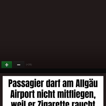
(+26)