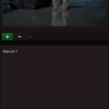
(
)
-24
Warum ?