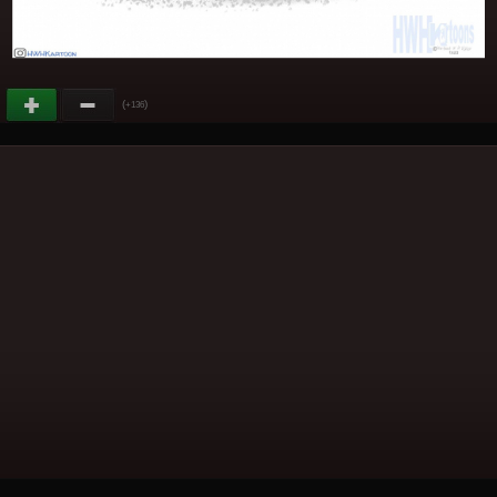
(
)
+136