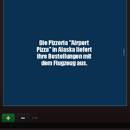
(
)
+30