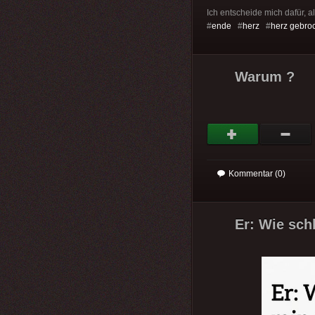
Ich entscheide mich dafür, a
#
ende
#
herz
#
herz gebro
Warum ?
Kommentar (0)
Er: Wie sch