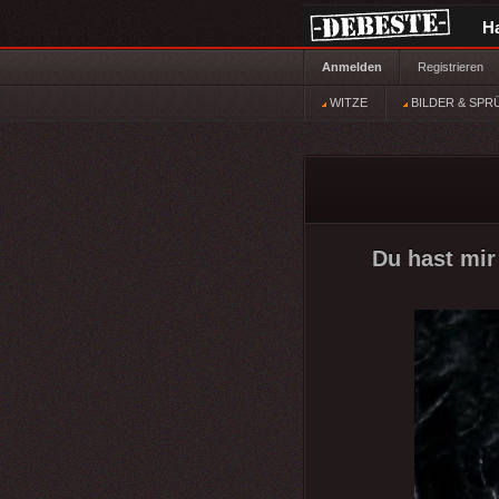
H
Anmelden
Registrieren
WITZE
BILDER & SPR
Du hast mir