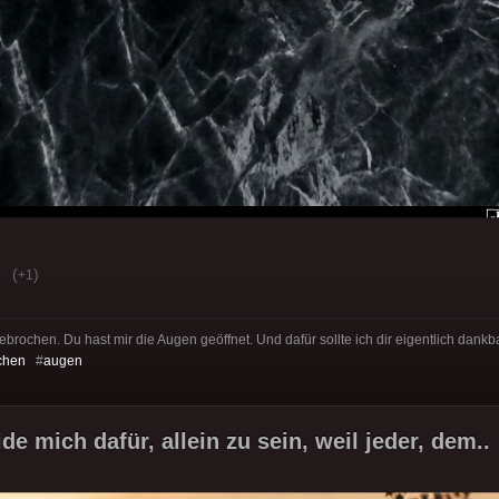
(
)
+1
ebrochen. Du hast mir die Augen geöffnet. Und dafür sollte ich dir eigentlich dankb
chen
#
augen
de mich dafür, allein zu sein, weil jeder, dem..