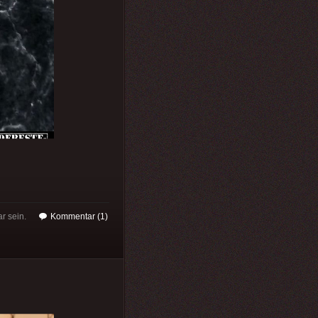
ar sein.
Kommentar (1)