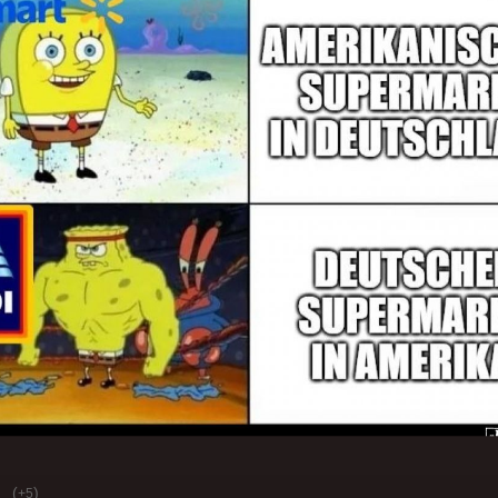
(
)
+5