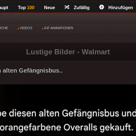
aupt
Top
100
Neue
Zufällig
Hinzufügen
ÜCHE
VIDEOS
GIF ANIMATIONEN
Lustige Bilder - Walmart
 alten Gefängnisbus..