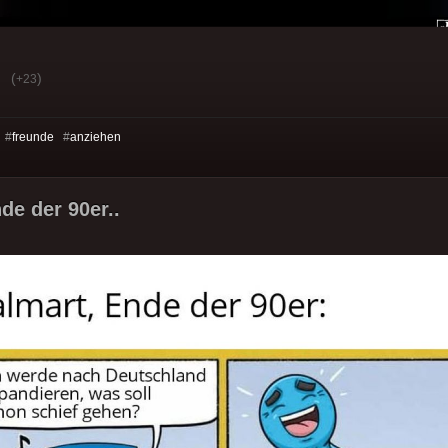
(
)
+23
 #
freunde
#
anziehen
de der 90er..