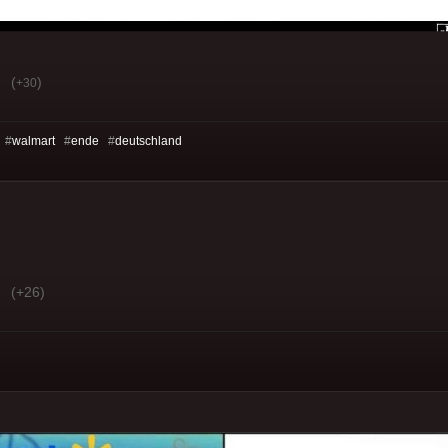
(
)
+30
 #
walmart
#
ende
#
deutschland
(+26)