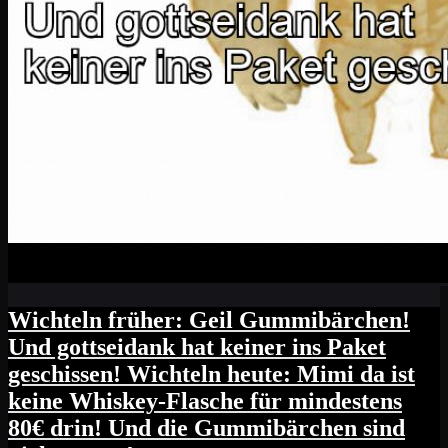
Wichteln früher: Geil Gummibärchen!
Und gottseidank hat keiner ins Paket
geschissen! Wichteln heute: Mimi da ist
keine Whiskey-Flasche für mindestens
80€ drin! Und die Gummibärchen sind