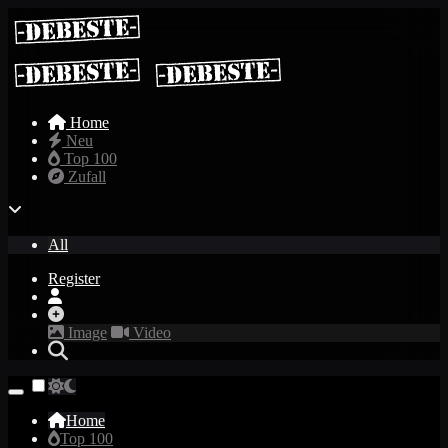
Home
Neu
Top 100
Zufall
All
Register
Image
Video
Home
Top 100