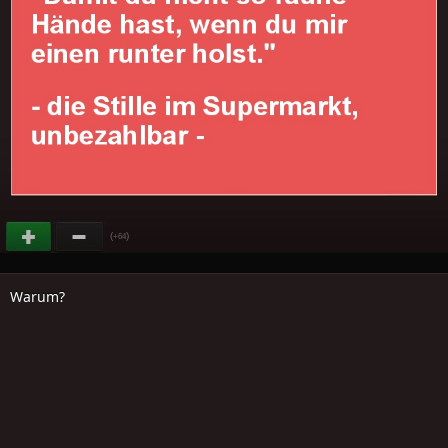
(
)
+64
Warum?