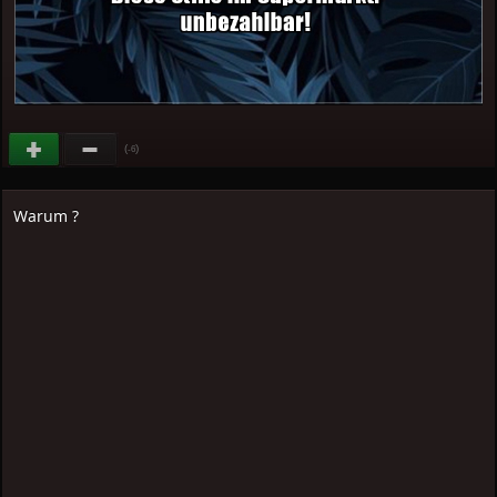
(
)
-6
Warum ?