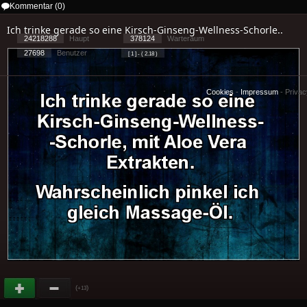
Kommentar (0)
Ich trinke gerade so eine Kirsch-Ginseng-Wellness-Schorle..
24218288
Haupt
378124
Warteraum
27698
Benutzer
[ 1 ] - ( 2.18 )
Cookies
-
Impressum
-
Priva
(
)
+13