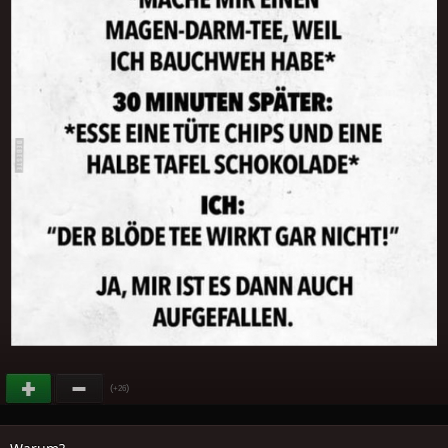
(
)
+26