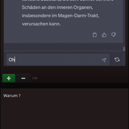
(
)
-28
Warum ?