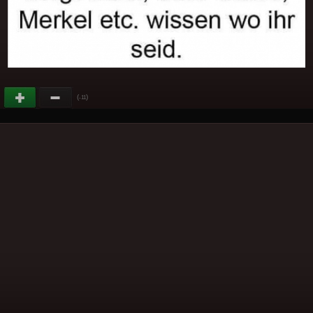
(
)
-11