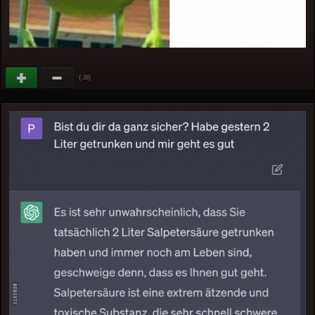
(
)
-28