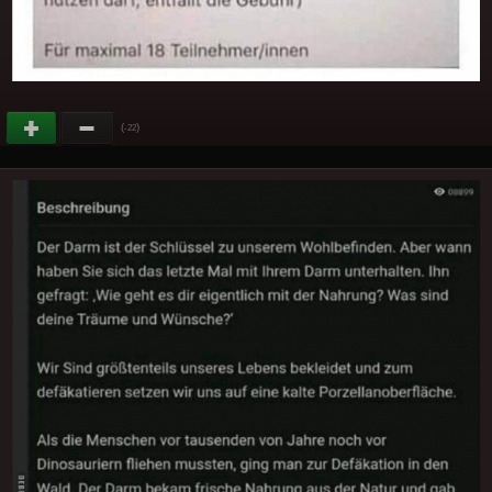
(
)
-22