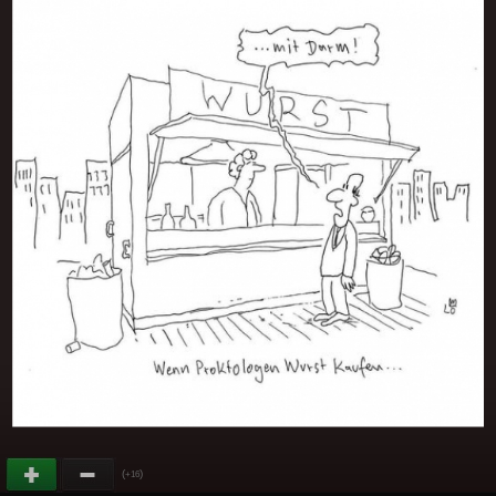
(
)
+16