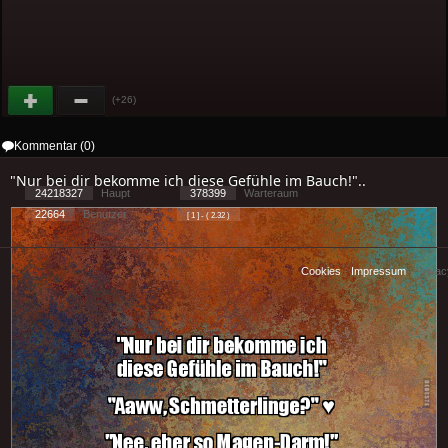
(+26)
Kommentar (0)
"Nur bei dir bekomme ich diese Gefühle im Bauch!"..
24218327
Haupt
378399
Warteraum
22664
Benutzer
[ 1 ] - ( 2.32 )
Cookies
-
Impressum
-
Priva