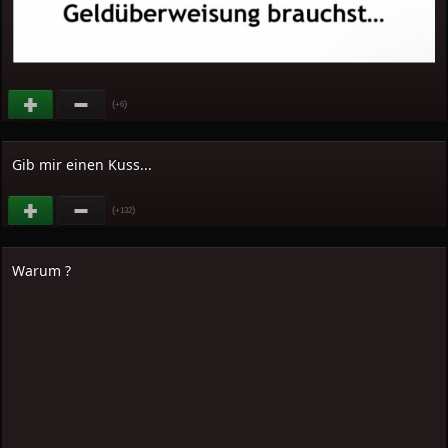
(
)
+6
Gib mir einen Kuss...
(
)
+132
Warum ?