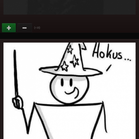
(
)
+16