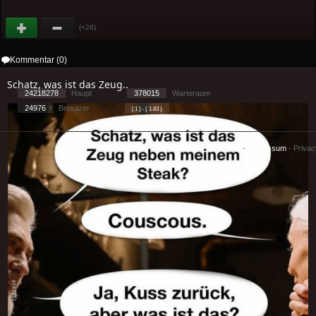
(+26)
Kommentar (0)
Schatz, was ist das Zeug..
24218278
Haupt
378015
Warteraum
24976
Benutzer
[ 1 ] - ( 1.83 )
Cookies
-
Impressum
-
Priva