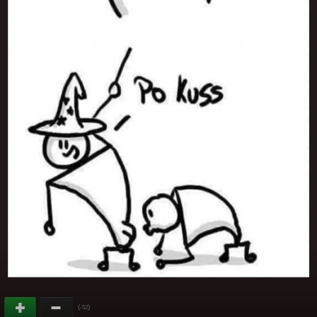
(
)
-52