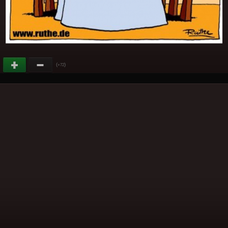
(
)
+72