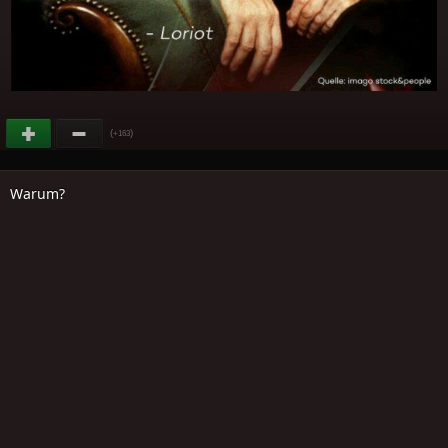
(
)
+163
Warum?