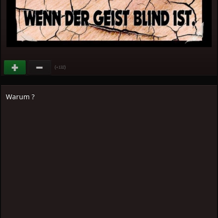
(
)
+132
Warum ?