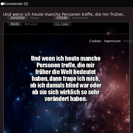
Kommentar (0)
Und wenn ich heute manche Personen treffe, die mir früher..
24218292
Haupt
378199
Warteraum
36191
Benutzer
[ 1 ] - ( 2.06 )
Cookies
-
Impressum
-
Priva