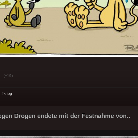
(
)
+19
 #
krieg
egen Drogen endete mit der Festnahme von..