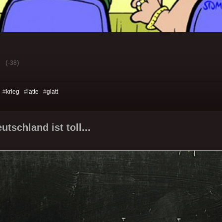
(
)
-38
 #
krieg
#
latte
#
glatt
utschland ist toll...