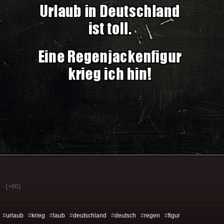
(
)
+60
 #
urlaub
#
krieg
#
laub
#
deutschland
#
deutsch
#
regen
#
figur