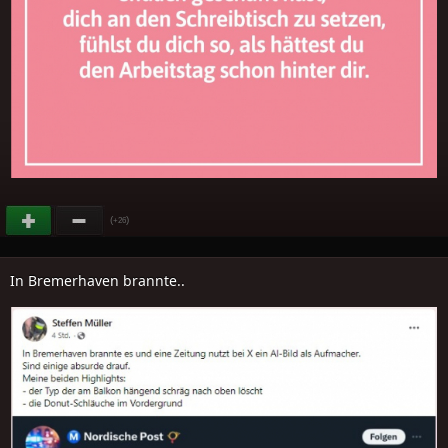
(
)
+26
In Bremerhaven brannte..