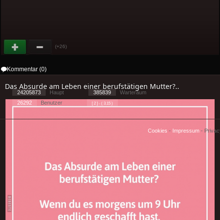
(+26)
Kommentar (0)
Das Absurde am Leben einer berufstätigen Mutter?..
24205873
Haupt
385839
Warteraum
26292
Benutzer
[ 2 ] - ( 3.15 )
Cookies
-
Impressum
-
Priva