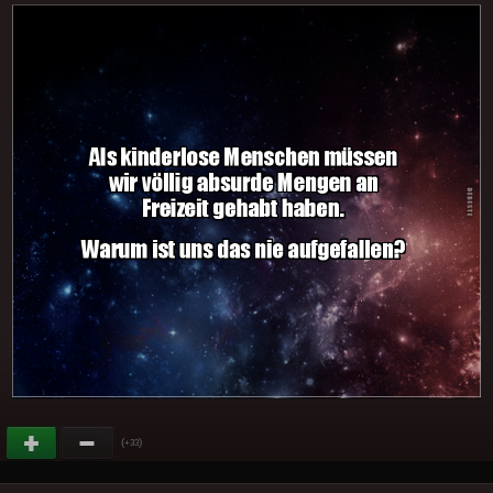
(
)
+33