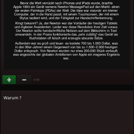
(
)
+16
Warum ?