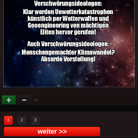
(
)
-6
1
2
3
weiter >>